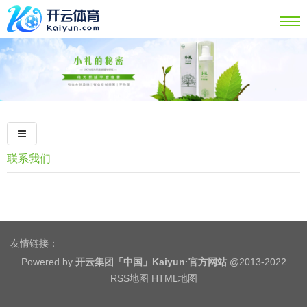
联系我们
友情链接：
Powered by
开云集团「中国」Kaiyun·官方网站
@2013-2022
RSS地图
HTML地图