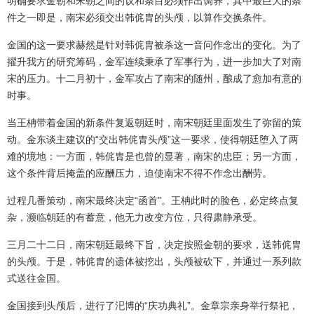
明确要求金朝和宋朝之间的议和条目必须作出调养，其中最巨大的条
件之一即是，南宋必须交出韩侂胄的头颅，以算作交换条件。
金国的这一要求赫然是针对韩侂胄被杀这一音问作念出的变化。为了
擢升我方的研究筹码，金军连续秉承了军事行为，进一步加大了对南
宋的压力。十二月初十，金军攻占了南宋的随州，酿成了愈加有意的
时事。
当王柟带着金国的新条件复返朝廷时，南宋朝廷里面发生了弥留的策
动。金东谈主建议的“交出韩侂胄头颅”这一要求，使得朝廷堕入了两
难的境地：一方面，韩侂胄是也曾的显著，南宋的忠臣；另一方面，
这个条件背后掩盖的应酬压力，迫使南宋不得不作念出酬劳。
过程几番策动，南宋最终决定“函首”。王柟此时的脸色，必定终点复
杂，濒临朝廷的有蓄意，他无力改变方位，只得肃静承受。
三月二十二日，南宋朝廷最终下旨，决定按照金朝的要求，送韩侂胄
的头颅。于是，韩侂胄的遗体被挖出，头颅被砍下，并通过一系列款
式送往金国。
金国接到头颅后，进行了汜博的“庆功典礼”。金章宗亲身举行祭祀，