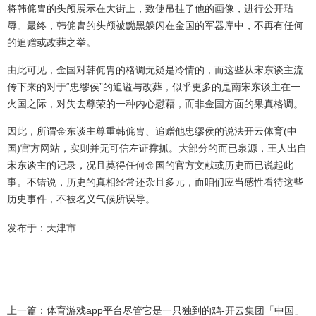
将韩侂胄的头颅展示在大街上，致使吊挂了他的画像，进行公开玷
辱。最终，韩侂胄的头颅被黝黑躲闪在金国的军器库中，不再有任何
的追赠或改葬之举。
由此可见，金国对韩侂胄的格调无疑是冷情的，而这些从宋东谈主流
传下来的对于“忠缪侯”的追谥与改葬，似乎更多的是南宋东谈主在一
火国之际，对失去尊荣的一种内心慰藉，而非金国方面的果真格调。
因此，所谓金东谈主尊重韩侂胄、追赠他忠缪侯的说法开云体育(中
国)官方网站，实则并无可信左证撑抓。大部分的而已泉源，王人出自
宋东谈主的记录，况且莫得任何金国的官方文献或历史而已说起此
事。不错说，历史的真相经常还杂且多元，而咱们应当感性看待这些
历史事件，不被名义气候所误导。
发布于：天津市
上一篇：
体育游戏app平台尽管它是一只独到的鸡-开云集团「中国」