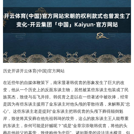
历史开讲开云体育(中国)官方网站
在近些年的自媒体鞭策下，南宋显著韩侂胄的形象发生了巨大的改
变，他从一个历史上的反面东谈主物，居然被某些东谈主包装成了民
族英杰，致使与岳飞并排。韩侂胄之是以在一些著述中被吹捧，经常
是因为有些东谈主援用了金东谈主对他头颅的零散待遇，来解释其“忠
心”。这些东谈主老是提到“金东谈主把韩侂胄的头颅下葬得颠倒魁
岸，致使将其安葬在他先祖韩琦的坟旁，这么的敌东谈主王人能尊重
的东谈主，奈何可能是奸贼呢？”或是“金章宗崇敬韩侂胄，将他的头
葬在他祖父的墓旁，致使称他为忠臣”。诸如斯类的说法洪水横流，似