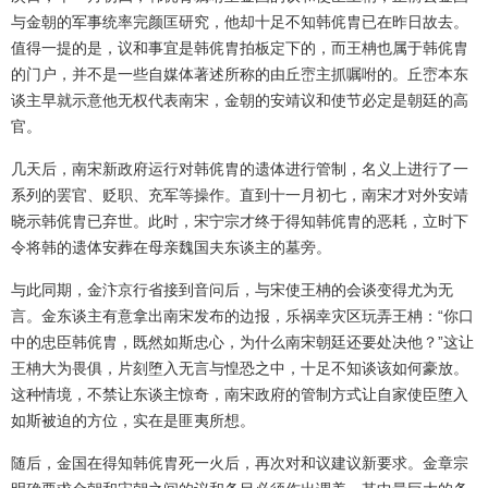
与金朝的军事统率完颜匡研究，他却十足不知韩侂胄已在昨日故去。
值得一提的是，议和事宜是韩侂胄拍板定下的，而王柟也属于韩侂胄
的门户，并不是一些自媒体著述所称的由丘崈主抓嘱咐的。丘崈本东
谈主早就示意他无权代表南宋，金朝的安靖议和使节必定是朝廷的高
官。
几天后，南宋新政府运行对韩侂胄的遗体进行管制，名义上进行了一
系列的罢官、贬职、充军等操作。直到十一月初七，南宋才对外安靖
晓示韩侂胄已弃世。此时，宋宁宗才终于得知韩侂胄的恶耗，立时下
令将韩的遗体安葬在母亲魏国夫东谈主的墓旁。
与此同期，金汴京行省接到音问后，与宋使王柟的会谈变得尤为无
言。金东谈主有意拿出南宋发布的边报，乐祸幸灾区玩弄王柟：“你口
中的忠臣韩侂胄，既然如斯忠心，为什么南宋朝廷还要处决他？”这让
王柟大为畏俱，片刻堕入无言与惶恐之中，十足不知谈该如何豪放。
这种情境，不禁让东谈主惊奇，南宋政府的管制方式让自家使臣堕入
如斯被迫的方位，实在是匪夷所想。
随后，金国在得知韩侂胄死一火后，再次对和议建议新要求。金章宗